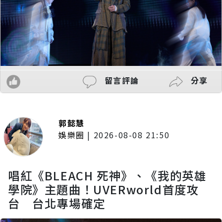
留言評論
分享
郭懿慧
娛樂圈
|
2026-08-08 21:50
唱紅《BLEACH 死神》、《我的英雄
學院》主題曲！UVERworld首度攻
台 台北專場確定