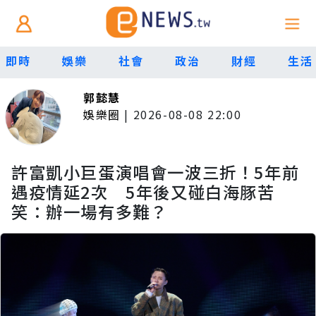
即時
娛樂
社會
政治
財經
生活
郭懿慧
娛樂圈
|
2026-08-08 22:00
許富凱小巨蛋演唱會一波三折！5年前
遇疫情延2次 5年後又碰白海豚苦
笑：辦一場有多難？