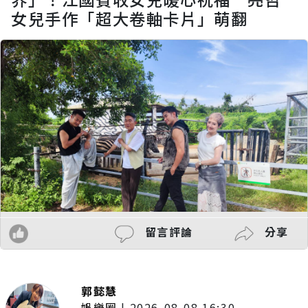
女兒手作「超大卷軸卡片」萌翻
留言評論
分享
郭懿慧
娛樂圈
|
2026-08-08 16:30