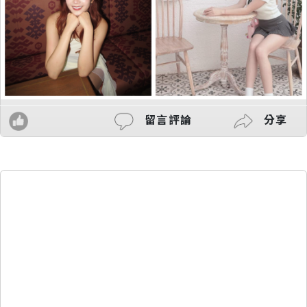
留言評論
分享