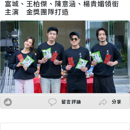
富城、王柏傑、陳意涵、楊貴媚領銜
主演 金獎團隊打造
留言評論
分享