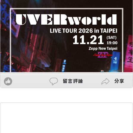
留言評論
分享