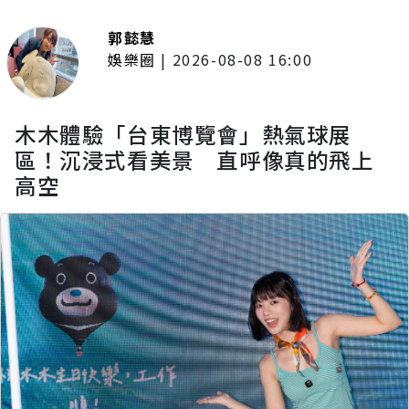
郭懿慧
娛樂圈
|
2026-08-08 16:00
木木體驗「台東博覽會」熱氣球展
區！沉浸式看美景 直呼像真的飛上
高空