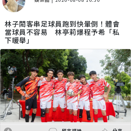
林子閎客串足球員跑到快暈倒！體會
當球員不容易 林亭莉爆程予希「私
下暖舉」
留言評論
分享