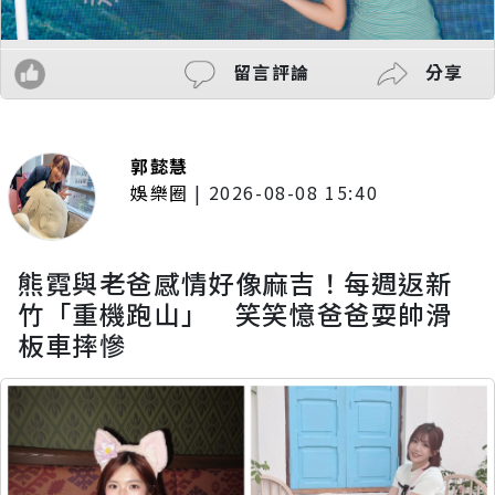
留言評論
分享
郭懿慧
娛樂圈
|
2026-08-08 15:40
熊霓與老爸感情好像麻吉！每週返新
竹「重機跑山」 笑笑憶爸爸耍帥滑
板車摔慘