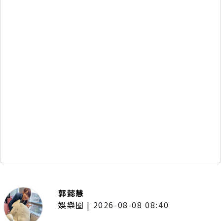
郭懿慧
娛樂圈
|
2026-08-08 08:40