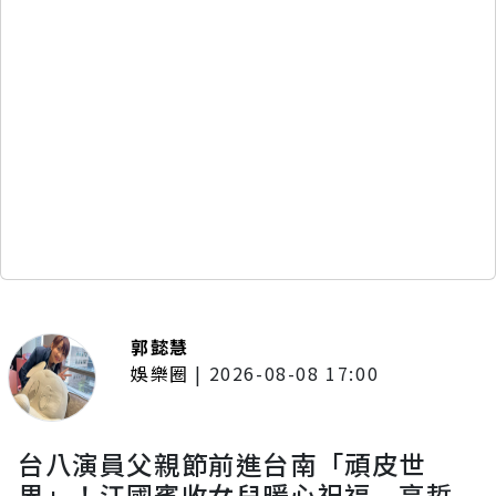
郭懿慧
娛樂圈
|
2026-08-08 17:00
台八演員父親節前進台南「頑皮世
界」！江國賓收女兒暖心祝福 亮哲