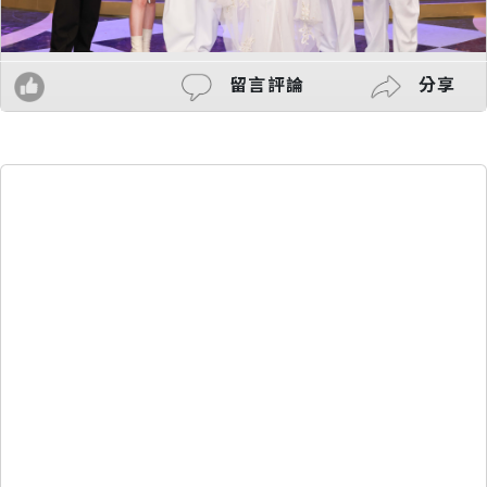
留言評論
分享